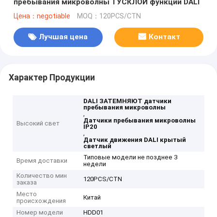
пребывания микроволны ТУСКЛОЙ функции DALI
Цена：negotiable
MOQ：120PCS/CTN
Лучшая цена
Контакт
Характер Продукции
DALI ЗАТЕМНЯЮТ датчики
пребывания микроволны
,
Датчики пребывания микроволны
Высокий свет
IP20
,
Датчик движения DALI крытый
светлый
Типовые модели не позднее 3
Время доставки
недели
Количество мин
120PCS/CTN
заказа
Место
Китай
происхождения
Номер модели
HDD01