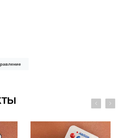
правление
КТЫ