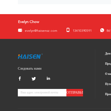
Evelyn Chow
evelyn@haisensz.com
13410390591
86
Дом
Про
Следовать нами
О на
Пут
ОТПРАВЬТЕ
Про