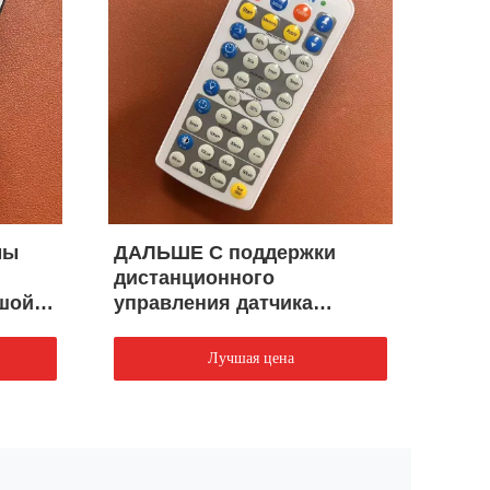
мы
ДАЛЬШЕ С поддержки
Дис
дистанционного
упра
шой
управления датчика
всео
движения IP20 вручную
датч
затемняя
Лучшая цена