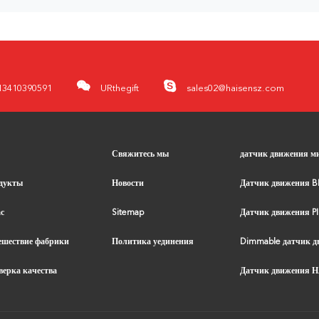
13410390591
URthegift
sales02@haisensz.com
Свяжитесь мы
дукты
Новости
Датчик движения B
с
Sitemap
Датчик движения P
ешествие фабрики
Политика уединения
верка качества