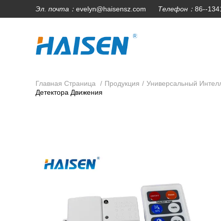
Эл. почта：
evelyn@haisensz.com
Телефон：
86--13
Главная Страница
/
Продукция
/
Универсальный Интелл
Детектора Движения