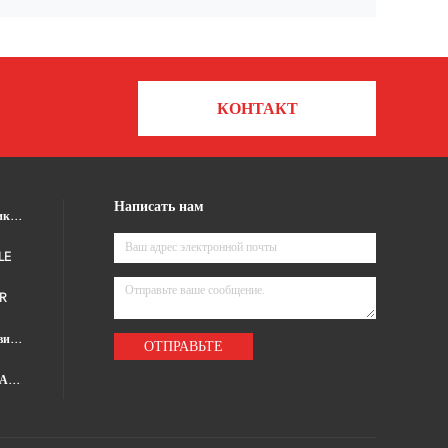
КОНТАКТ
Написать нам
датчик движения микроволны
LE
IR
Dimmable датчик движения
ОТПРАВЬТЕ
Датчик движения НА переключателе