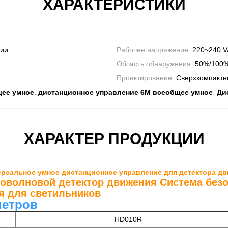
ХАРАКТЕРИСТИКИ
сии
Рабочее напряжение:
220~240 V
Область обнаружения:
50%/100
Проектирование:
Сверхкомпактн
,
,
щее умное
дистанционное управление 6M всеобщее умное
Ди
ХАРАКТЕР ПРОДУКЦИИ
ерсальное умное дистанционное управление для детектора д
оволновой детектор движения Система без
я для светильников
метров
HD010R