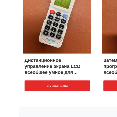
Дистанционное
Зате
управление экрана LCD
прог
всеобщее умное для
всеоб
ю
датчиков Dimmable
управ
легко
Лучшая цена