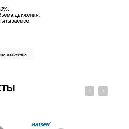
10%.
объема движения.
спытываемое
ния движения
КТЫ