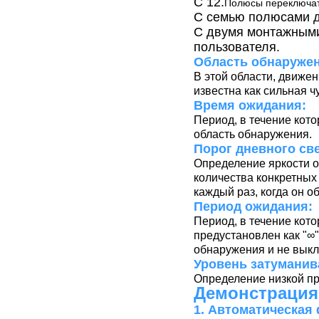
С 12.
Полюсы переключат
С семью полюсами д
С двумя монтажными
пользователя.
Область обнаружен
В этой области, движе
известна как сильная ч
Время ожидания:
Период, в течение кото
область обнаружения.
Порог дневного све
Определение яркости о
количества конкретных 
каждый раз, когда он 
Период ожидания:
Период, в течение кото
предустановлен как "∞"
обнаружения и не выкл
Уровень затуманив
Определение низкой пр
Демонстрация
1. Автоматическая