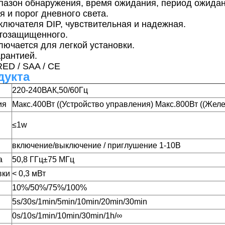
азон обнаружения, время ожидания, период ожидан
 и порог дневного света.
ключателя DIP, чувствительная и надежная.
етозащищенного.
лючается для легкой установки.
арантией.
ED / SAA / CE
дукта
220-240ВАК,50/60Гц
ия
Макс.400Вт ((Устройство управления) Макс.800Вт ((Жел
≤
1w
включение/выключение / приглушение 1-10В
а
50,8 ГГц
±
75 МГц
вки
< 0,3 мВт
10%/50%/75%/100%
5s/30s/1min/5min/10min/20min/30min
0s/10s/1min/10min/30min/1h/
∞