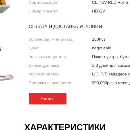
Сертификация:
CE TUV RED RoHS
Номер модели:
HD02V
ОПЛАТА И ДОСТАВКА УСЛОВИЯ:
Количество мин заказа:
100Pcs
Цена:
negotiable
Упаковывая детали:
Пакет пузыря, бума
Время доставки:
1-3 дней для заказ
Условия оплаты:
L/C, T/T, западное
Поставка способности:
200,000pcs в месяц
Контакт
ХАРАКТЕРИСТИКИ