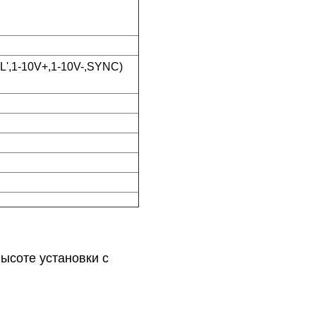
',1-10V+,1-10V-,SYNC)
ысоте установки с