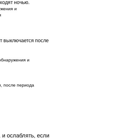
ходят ночью.
ужения и
я
ет выключается после
 обнаружения и
я, после периода
 и ослаблять, если