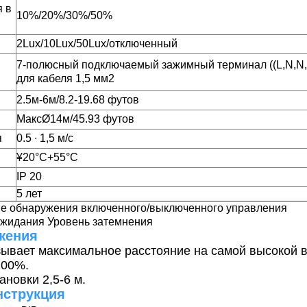
я в
10%/20%/30%/50%
2Lux/10Lux/50Lux/отключенный
7-полюсный подключаемый зажимный терминал ((L,N,N,L
для кабеля 1,5 мм2
2.5м-6м/8.2-19.68 футов
Макс
Ø
14м/45.93 футов
я
0.5 ∙ 1,5 м/с
¥20
°C
+55
°C
IP 20
5 лет
не обнаружения включенного/выключенного управления
ожидания Уровень затемнения
жения
зывает максимальное расстояние на самой высокой в
100%.
ановки 2,5-6 м.
нструкция