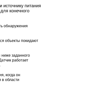
и источнику питания
 для конечного
сть обнаружения
еся объекты покидают
 ниже заданного
,Датчик работает
.
я, когда он
я в области