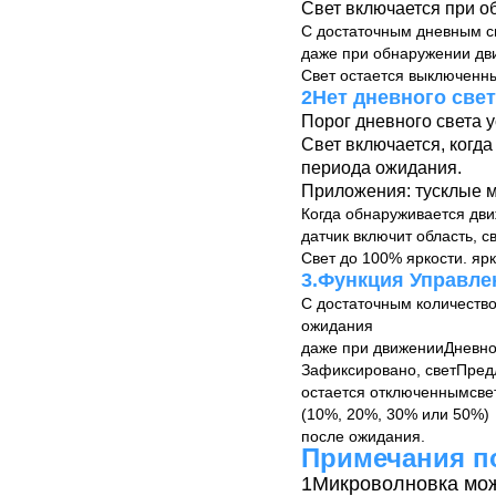
Свет включается при о
С достаточным дневным с
даже при обнаружении дви
Свет остается выключенн
2Нет дневного свет
Порог дневного света у
Свет включается, когда
периода ожидания.
Приложения: тусклые м
Когда обнаруживается дви
датчик включит область, 
Свет до 100% яркости. ярк
3.Функция Управле
С достаточным количество
ожидания
даже при движении
Дневно
Зафиксировано, свет
Пред
остается отключенным
све
(10%, 20%, 30% или 50%)
после ожидания.
Примечания п
1Микроволновка може