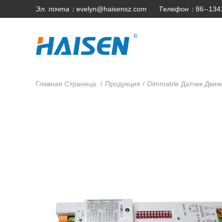
Эл. почта：
evelyn@haisensz.com
Телефон：
86--13
Главная Страница
/
Продукция
/
Dimmable Датчик Движ