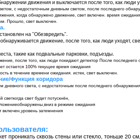
бнаружении движения и выключается после того, как люди у
ветом, с недостаточным дневным светом, после последнего обнар
жения, когда обнаружено движение, свет включен. время ожидани
ым. Прошло, свет выключен.
а.
становлен на "Обезвредить".
 обнаруживается движение, после того, как люди уходят, св
еста, такие как подвальные парковки, подъезды.
жение, после того, как люди покидают детектор После последнего
свет остается 100% текущее время ожидания
ость в течение времени ожидания. истек, свет выключен.
ние/Функция коридора
м дневного света, с недостаточным после последнего обнаружени
й свет
когда свет будет потускнён,
ложение
обнаружены,
вниз в режиме ожидания
т включен,
уровень затемнения
ользователя:
т проникать сквозь стены или стекло, тоньше 20 см,