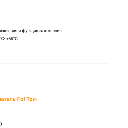
ключения и функция затемнения
0°C~+55°C
атель Fof Три-
в.