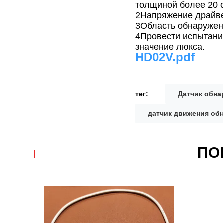
толщиной более 20 
2Напряжение драйве
3Область обнаружени
4Провести испытани
значение люкса.
HD02V.pdf
тег:
Датчик обна
датчик движения об
ПО