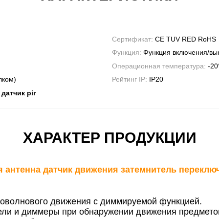
Сертификат:
CE TUV RED RoHS
Функция:
Функция включения/вы
Операционная температура:
-2
лком)
Рейтинг IP:
IP20
датчик pir
ХАРАКТЕР ПРОДУКЦИИ
я антенна датчик движения затемнитель переключ
кроволнового движения с диммируемой функцией.
ли и диммеры при обнаружении движения предмето