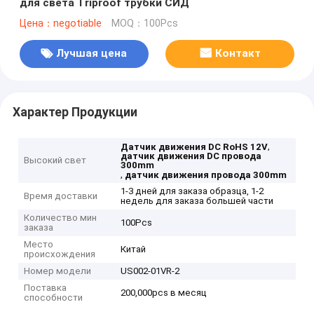
для света Triproof трубки СИД
Цена：negotiable
MOQ：100Pcs
Лучшая цена
Контакт
Характер Продукции
,
Датчик движения DC RoHS 12V
датчик движения DC провода
Высокий свет
300mm
,
датчик движения провода 300mm
1-3 дней для заказа образца, 1-2
Время доставки
недель для заказа большей части
Количество мин
100Pcs
заказа
Место
Китай
происхождения
Номер модели
US002-01VR-2
Поставка
200,000pcs в месяц
способности