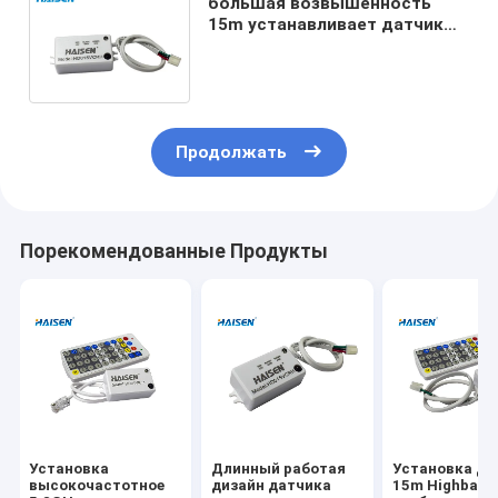
большая возвышенность
15m устанавливает датчик
движения дистанционного
управления входного сигнала
12VDC
Продолжать
Порекомендованные Продукты
Установка
Длинный работая
Установка да
высокочастотное
дизайн датчика
15m Highbay