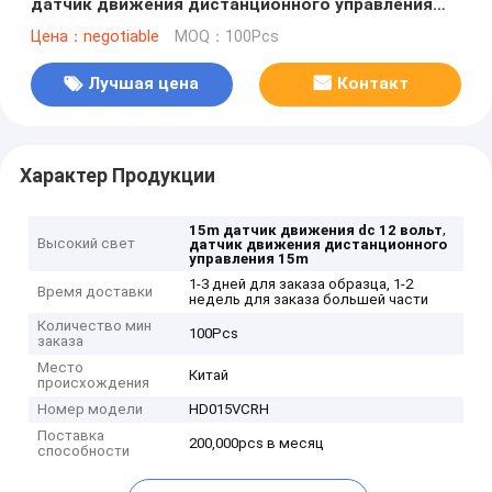
датчик движения дистанционного управления
входного сигнала 12VDC
Цена：negotiable
MOQ：100Pcs
Лучшая цена
Контакт
Характер Продукции
,
15m датчик движения dc 12 вольт
Высокий свет
датчик движения дистанционного
управления 15m
1-3 дней для заказа образца, 1-2
Время доставки
недель для заказа большей части
Количество мин
100Pcs
заказа
Место
Китай
происхождения
Номер модели
HD015VCRH
Поставка
200,000pcs в месяц
способности