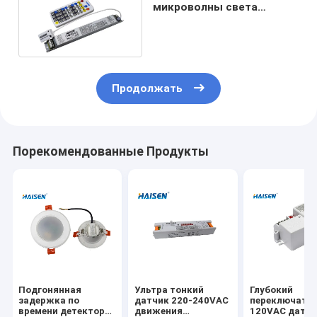
микроволны света
Tripoorf датчик разделил
дизайн 120~240 ~277VAC
Продолжать
Порекомендованные Продукты
Подгонянная
Ультра тонкий
Глубокий
задержка по
датчик 220-240VAC
переключате
времени детектора
движения
120VAC датч