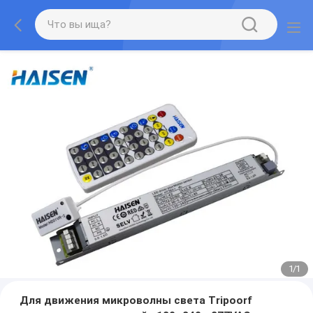
1
/
1
Для движения микроволны света Tripoorf