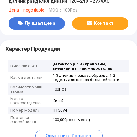
датчик разделил дизайн 120~240 ~277VAC
Цена：negotiable
MOQ：100Pcs
Лучшая цена
Контакт
Характер Продукции
,
детектор pir микроволны
Высокий свет
внешний датчик микроволны
1-3 дней для заказа образца, 1-2
Время доставки
недель для заказа большей части
Количество мин
100Pcs
заказа
Место
Китай
происхождения
Номер модели
HT36V-I
Поставка
100,000pcs в месяц
способности
Осмотрите больше