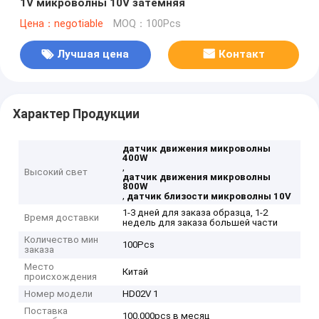
1V микроволны 10V затемняя
Цена：negotiable
MOQ：100Pcs
Лучшая цена
Контакт
Характер Продукции
датчик движения микроволны
400W
,
Высокий свет
датчик движения микроволны
800W
,
датчик близости микроволны 10V
1-3 дней для заказа образца, 1-2
Время доставки
недель для заказа большей части
Количество мин
100Pcs
заказа
Место
Китай
происхождения
Номер модели
HD02V 1
Поставка
100,000pcs в месяц