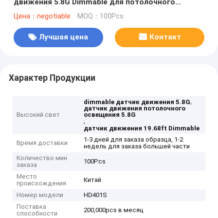
движения 5.8G Dimmable для потолочного
освещения
Цена：negotiable
MOQ：100Pcs
Лучшая цена
Контакт
Характер Продукции
,
dimmable датчик движения 5.8G
датчик движения потолочного
Высокий свет
освещения 5.8G
,
датчик движения 19.68ft Dimmable
1-3 дней для заказа образца, 1-2
Время доставки
недель для заказа большей части
Количество мин
100Pcs
заказа
Место
Китай
происхождения
Номер модели
HD401S
Поставка
200,000pcs в месяц
способности