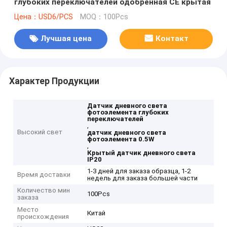
глубоких переключателей одобренная CE крытая
Цена：USD6/PCS
MOQ：100Pcs
Лучшая цена
Контакт
Характер Продукции
Датчик дневного света
фотоэлемента глубоких
переключателей
,
Высокий свет
датчик дневного света
фотоэлемента 0.5W
,
Крытый датчик дневного света
IP20
1-3 дней для заказа образца, 1-2
Время доставки
недель для заказа большей части
Количество мин
100Pcs
заказа
Место
Китай
происхождения