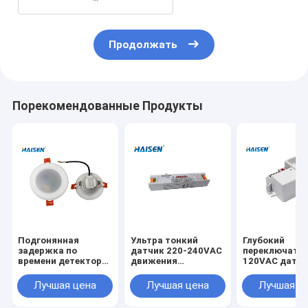
Продолжать
Порекомендованные Продукты
Подгонянная
Ультра тонкий
Глубокий
задержка по
датчик 220-240VAC
переключате
времени детектора
движения
120VAC датч
движения
микроволны
приспособле
держателя потолка
дизайна для света
потолочного
Лучшая цена
Лучшая цена
Лучшая ц
чувствительности
Triproof
освещения
регулируемая
привелся в